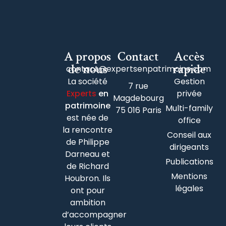
A propos
Contact
Accès
de nous
rapide
contact@expertsenpatrimoine.com
La société
Gestion
7 rue
Experts
en
privée
Magdebourg
patrimoine
Multi-family
75 016 Paris
est née de
office
la rencontre
Conseil aux
de Philippe
dirigeants
Darneau et
Publications
de Richard
Mentions
Houbron. Ils
légales
ont pour
ambition
d’accompagner