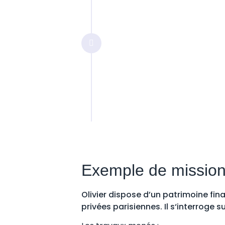
• Vérification de l’exéc
• Conduite de points rég
• Reporting régulier du p
valeur" ("marked-to-m
• Suivi de la Performan
"best in class"
• Redéfinition continu
• Réévaluation des obje
Exemple de mission
Olivier dispose d’un patrimoine fi
privées parisiennes. Il s‘interroge 