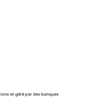
et IFI théorique) et vision "juste
enus et comparaison avec les
rbitrages en découlant
tions et géré par des banques