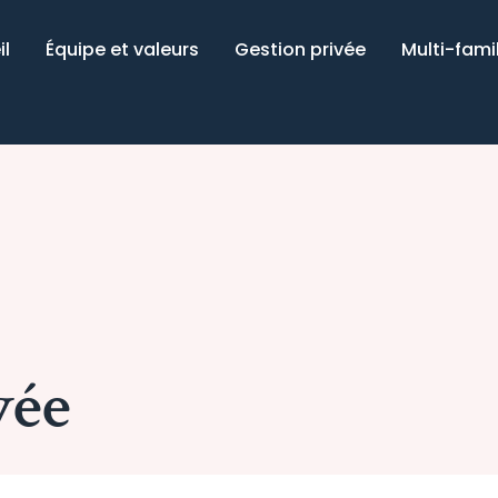
il
Équipe et valeurs
Gestion privée
Multi-famil
vée