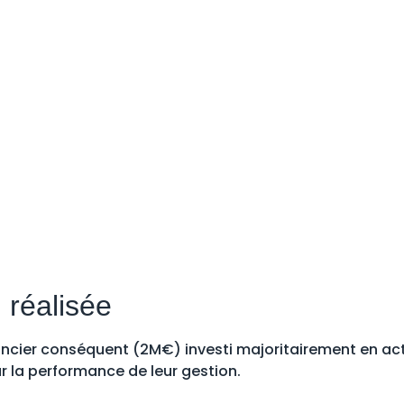
ution des conditions contractuelles des tiers
uliers avec vos interlocuteurs financiers
atrimoine financier consolidé : vision fiscale (incidence IR 
arket")
ce du patrimoine, détail de la contribution des actifs dét
e du scénario macroéconomique central et proposition d’a
ctifs patrimoniaux
 réalisée
nancier conséquent (2M€) investi majoritairement en ac
sur la performance de leur gestion.