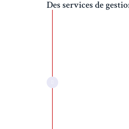
Des services de gestio
Définition des objectif
• Conduite d'entretiens 
une fixation d'objectif
serviront de fil conduc
patrimoniaux), tandis 
•
Experts
en patrimoin
aussi variés que : l’opt
détenus…), la protection
anticipée et optimisée (
l’amélioration de votre 
stock-options…), la gén
en perspective de la re
• Prise en compte de vo