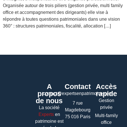
Organisée autour de trois piliers (gestion privée, multi family
office et accompagnement des dirigeants) elle vise à
répondre à toutes questions patrimoniales dans une vision
360° : structures patrimoniales, fiscalité, allocation […]
A
Contact
Accès
propos
rapide
contact@expertsenpatrimoine.com
de nous
Gestion
7 rue
privée
La société
Magdebourg
Experts
en
Multi-family
75 016 Paris
patrimoine
est
office