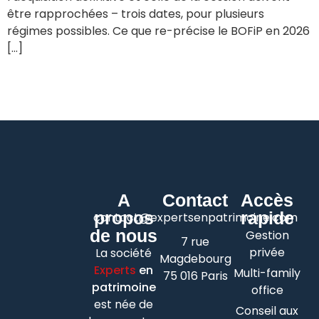
être rapprochées – trois dates, pour plusieurs
régimes possibles. Ce que re-précise le BOFiP en 2026
[…]
A
Contact
Accès
propos
rapide
contact@expertsenpatrimoine.com
de nous
Gestion
7 rue
privée
La société
Magdebourg
Experts
en
Multi-family
75 016 Paris
patrimoine
office
est née de
Conseil aux