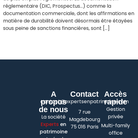
réglementaire (DIC, Prospectus…) comme la
documentation commerciale, dont les affirmations en
matière de durabilité doivent désormais être étayées
sous peine de sanctions financières, sont […]
A
Contact
Accès
propos
rapide
contact@expertsenpatrimoine.com
de nous
Gestion
7 rue
privée
La société
Magdebourg
Experts
en
Multi-family
75 016 Paris
patrimoine
office