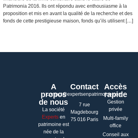
Patrimonia 2016. Ils ont répondu avec enthousiasme à la
proposition et mis en avant la qualité de la recherche et des
fonds de cette prestigieuse maison, fonds qu’ils utilisent […]
A
Contact
Accès
propos
rapide
contact@expertsenpatrimoine.com
de nous
Gestion
7 rue
privée
La société
Magdebourg
Experts
en
Multi-family
75 016 Paris
patrimoine
est
office
née de la
Conseil aux