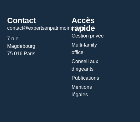
Contact
Accès
rapide
contact@expertsenpatrimoine.com
Gestion privée
7 rue
Multi-family
Magdebourg
office
75 016 Paris
Conseil aux
dirigeants
Publications
Mentions
légales