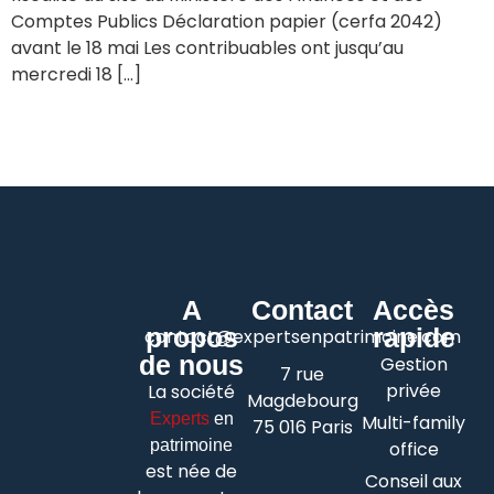
Comptes Publics Déclaration papier (cerfa 2042)
avant le 18 mai Les contribuables ont jusqu’au
mercredi 18 […]
A
Contact
Accès
propos
rapide
contact@expertsenpatrimoine.com
de nous
Gestion
7 rue
privée
La société
Magdebourg
Experts
en
Multi-family
75 016 Paris
patrimoine
office
est née de
Conseil aux