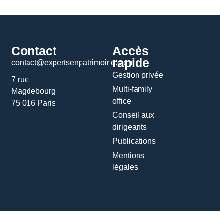
Contact
Accès
rapide
contact@expertsenpatrimoine.com
Gestion privée
7 rue
Multi-family
Magdebourg
office
75 016 Paris
Conseil aux
dirigeants
Publications
Mentions
légales