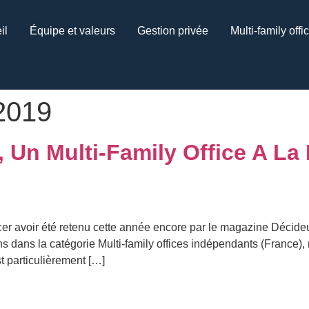
il
Équipe et valeurs
Gestion privée
Multi-family offi
2019
, Un Multi-Family Office A La
ncer avoir été retenu cette année encore par le magazine Décid
 dans la catégorie Multi-family offices indépendants (France), no
t particulièrement […]