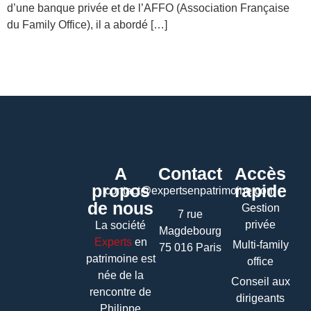
d’une banque privée et de l’AFFO (Association Française
du Family Office), il a abordé […]
A
Contact
Accès
propos
rapide
contact@expertsenpatrimoine.com
de nous
Gestion
7 rue
privée
La société
Magdebourg
Experts
en
Multi-family
75 016 Paris
patrimoine
est
office
née de la
Conseil aux
rencontre de
dirigeants
Philippe