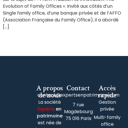
Evolution of Family Offices ». Invité aux côtés d’un
Single family office, d’une banque privée et de l’AFFO
(Association Française du Family Office), il a abordé
[…]
A propos
Contact
Accès
de nous
rapide
contact@expertsenpatrimoine.com
La société
Gestion
7 rue
Experts
en
privée
Magdebourg
patrimoine
Multi-family
75 016 Paris
est née de
office