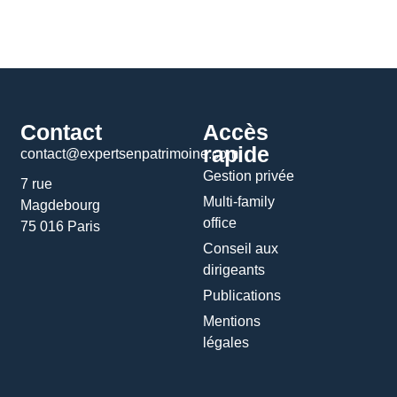
Contact
Accès
rapide
contact@expertsenpatrimoine.com
Gestion privée
7 rue
Multi-family
Magdebourg
office
75 016 Paris
Conseil aux
dirigeants
Publications
Mentions
légales