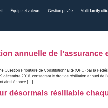
il
Équipe et valeurs
Gestion privée
Multi-family offi
iation annuelle de l’assurance
e Question Prioritaire de Constitutionnalité (QPC) par la Fédér
 9 décembre 2016, consacrant le droit de résiliation annuel de l
nt ainsi énoncé […]
r désormais résiliable chaq