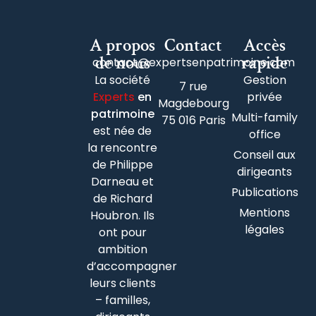
A propos
Contact
Accès
de nous
rapide
contact@expertsenpatrimoine.com
La société
Gestion
7 rue
Experts
en
privée
Magdebourg
patrimoine
Multi-family
75 016 Paris
est née de
office
la rencontre
Conseil aux
de Philippe
dirigeants
Darneau et
Publications
de Richard
Mentions
Houbron. Ils
légales
ont pour
ambition
d’accompagner
leurs clients
– familles,