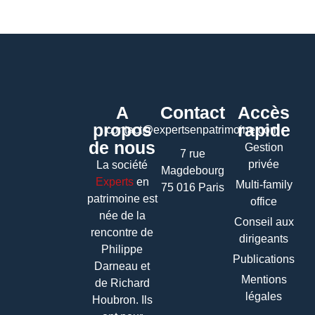
A
Contact
Accès
propos
rapide
contact@expertsenpatrimoine.com
de nous
Gestion
7 rue
privée
La société
Magdebourg
Experts
en
Multi-family
75 016 Paris
patrimoine
est
office
née de la
Conseil aux
rencontre de
dirigeants
Philippe
Publications
Darneau et
Mentions
de Richard
légales
Houbron. Ils