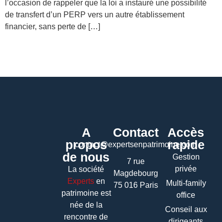
l’occasion de rappeler que la loi a instauré une possibilité
de transfert d’un PERP vers un autre établissement
financier, sans perte de […]
A
Contact
Accès
propos
rapide
contact@expertsenpatrimoine.com
de nous
Gestion
7 rue
privée
La société
Magdebourg
Experts
en
Multi-family
75 016 Paris
patrimoine
est
office
née de la
Conseil aux
rencontre de
dirigeants