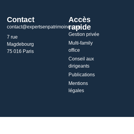
Contact
Accès
rapide
contact@expertsenpatrimoine.com
Gestion privée
7 rue
Multi-family
Magdebourg
office
75 016 Paris
Conseil aux
dirigeants
Publications
Mentions
légales