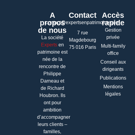
A
Contact
Accès
propos
rapide
contact@expertsenpatrimoine.com
de nous
Gestion
7 rue
privée
La société
Magdebourg
Experts
en
Multi-family
75 016 Paris
patrimoine
est
office
née de la
Conseil aux
rencontre de
dirigeants
Philippe
Publications
Darneau et
Mentions
de Richard
légales
Houbron. Ils
ont pour
ambition
d’accompagner
leurs clients –
familles,