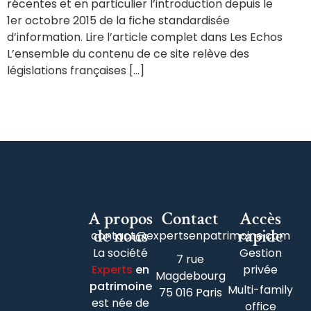
récentes et en particulier l’introduction depuis le
1er octobre 2015 de la fiche standardisée
d’information. Lire l’article complet dans Les Echos
L’ensemble du contenu de ce site relève des
législations françaises […]
A propos
Contact
Accès
de nous
rapide
contact@expertsenpatrimoine.com
La société
Gestion
7 rue
Experts
en
privée
Magdebourg
patrimoine
Multi-family
75 016 Paris
est née de
office