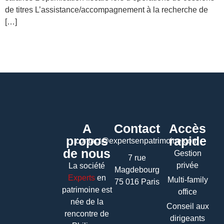
de titres L’assistance/accompagnement à la recherche de
[…]
A
Contact
Accès
propos
rapide
contact@expertsenpatrimoine.com
de nous
Gestion
7 rue
privée
La société
Magdebourg
Experts
en
Multi-family
75 016 Paris
patrimoine
est
office
née de la
Conseil aux
rencontre de
dirigeants