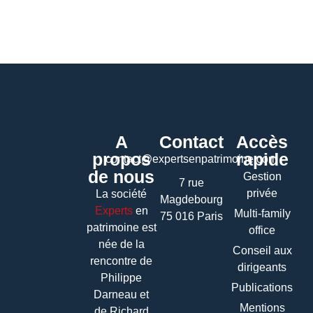
A
Contact
Accès
propos
rapide
contact@expertsenpatrimoine.com
de nous
Gestion
7 rue
privée
La société
Magdebourg
Experts
en
Multi-family
75 016 Paris
patrimoine
est
office
née de la
Conseil aux
rencontre de
dirigeants
Philippe
Publications
Darneau et
Mentions
de Richard