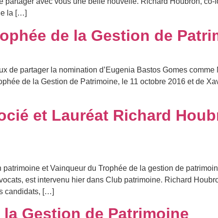
e partager avec vous une belle nouvelle. Richard Houbron, co-fo
e la […]
rophée de la Gestion de Patr
eux de partager la nomination d’Eugenia Bastos Gomes comme Me
phée de la Gestion de Patrimoine, le 11 octobre 2016 et de Xavie
socié et Lauréat Richard Hou
 patrimoine et Vainqueur du Trophée de la gestion de patrimoi
vocats, est intervenu hier dans Club patrimoine. Richard Houbr
s candidats, […]
 la Gestion de Patrimoine