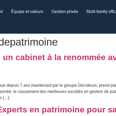
il
Équipe et valeurs
Gestion privée
Multi-family offi
depatrimoine
, un cabinet à la renommée a
nue depuis 7 ans maintenant par le groupe Décideurs, prend place
ée, le classement des meilleures sociétés en gestion de patri
r […]
xperts en patrimoine pour sa