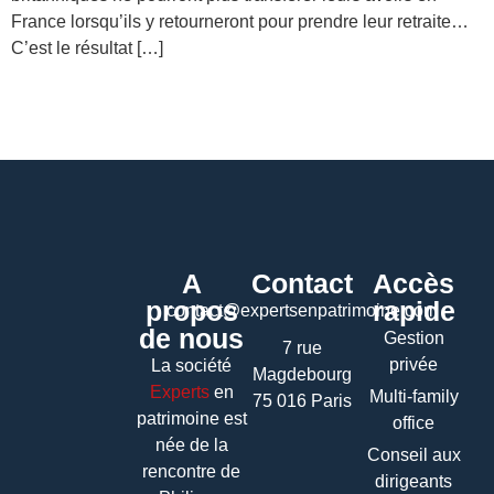
France lorsqu’ils y retourneront pour prendre leur retraite…
C’est le résultat […]
A
Contact
Accès
propos
rapide
contact@expertsenpatrimoine.com
de nous
Gestion
7 rue
privée
La société
Magdebourg
Experts
en
Multi-family
75 016 Paris
patrimoine
est
office
née de la
Conseil aux
rencontre de
dirigeants