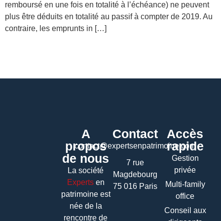
remboursé en une fois en totalité à l’échéance) ne peuvent
plus être déduits en totalité au passif à compter de 2019. Au
contraire, les emprunts in […]
A
Contact
Accès
propos
rapide
contact@expertsenpatrimoine.com
de nous
Gestion
7 rue
privée
La société
Magdebourg
Experts
en
Multi-family
75 016 Paris
patrimoine
est
office
née de la
Conseil aux
rencontre de