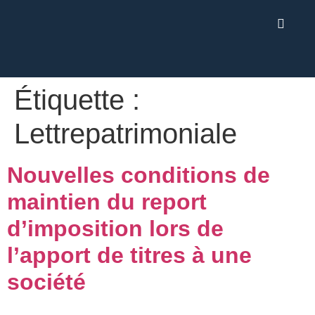
Étiquette :
Lettrepatrimoniale
Nouvelles conditions de
maintien du report
d’imposition lors de
l’apport de titres à une
société