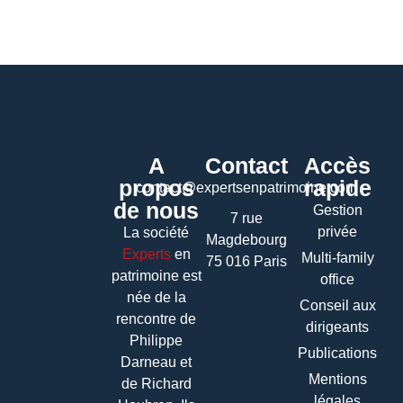
A
Contact
Accès
propos
rapide
contact@expertsenpatrimoine.com
de nous
Gestion
7 rue
privée
La société
Magdebourg
Experts
en
Multi-family
75 016 Paris
patrimoine
est
office
née de la
Conseil aux
rencontre de
dirigeants
Philippe
Publications
Darneau et
Mentions
de Richard
légales