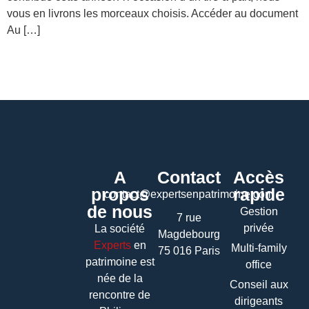
vous en livrons les morceaux choisis. Accéder au document
Au […]
A
Contact
Accès
propos
rapide
contact@expertsenpatrimoine.com
de nous
Gestion
7 rue
privée
La société
Magdebourg
Experts
en
Multi-family
75 016 Paris
patrimoine
est
office
née de la
Conseil aux
rencontre de
dirigeants