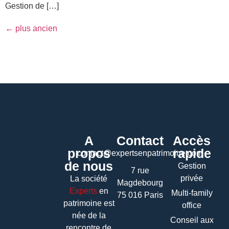
Gestion de […]
←
plus ancien
A
Contact
Accès
propos
rapide
contact@expertsenpatrimoine.com
de nous
Gestion
7 rue
privée
La société
Magdebourg
Experts
en
Multi-family
75 016 Paris
patrimoine
est
office
née de la
Conseil aux
rencontre de