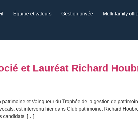
il
Équipe et valeurs
Gestion privée
Multi-family offi
socié et Lauréat Richard Hou
 patrimoine et Vainqueur du Trophée de la gestion de patrimoi
vocats, est intervenu hier dans Club patrimoine. Richard Houbr
s candidats, […]