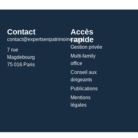
Contact
Accès
rapide
contact@expertsenpatrimoine.com
Gestion privée
7 rue
Multi-family
Magdebourg
office
75 016 Paris
Conseil aux
dirigeants
Publications
Mentions
légales