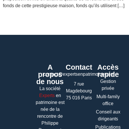
fonds de cette prestigieuse maison, fonds qu’ils utilisent […]
A
Contact
Accès
propos
rapide
contact@expertsenpatrimoine.com
de nous
Gestion
7 rue
privée
La société
Magdebourg
Experts
en
Multi-family
75 016 Paris
patrimoine
est
office
née de la
Conseil aux
rencontre de
dirigeants
Philippe
Publications