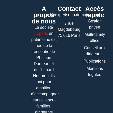
A
Contact
Accès
propos
rapide
contact@expertsenpatrimoine.com
de nous
Gestion
7 rue
privée
La société
Magdebourg
Experts
en
Multi-family
75 016 Paris
patrimoine
est
office
née de la
Conseil aux
rencontre de
dirigeants
Philippe
Publications
Darneau et
Mentions
de Richard
légales
Houbron. Ils
ont pour
ambition
d’accompagner
leurs clients –
familles,
dirigeants