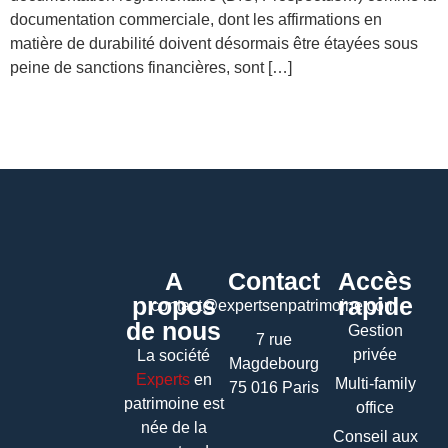
documentation commerciale, dont les affirmations en
matière de durabilité doivent désormais être étayées sous
peine de sanctions financières, sont […]
A
Contact
Accès
propos
rapide
contact@expertsenpatrimoine.com
de nous
Gestion
7 rue
privée
La société
Magdebourg
Experts
en
Multi-family
75 016 Paris
patrimoine
est
office
née de la
Conseil aux