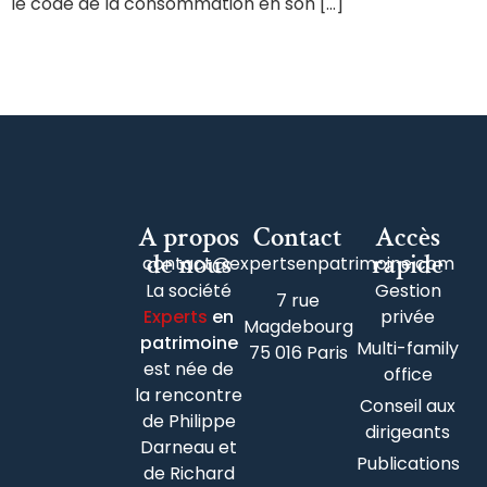
le code de la consommation en son […]
A propos
Contact
Accès
de nous
rapide
contact@expertsenpatrimoine.com
La société
Gestion
7 rue
Experts
en
privée
Magdebourg
patrimoine
Multi-family
75 016 Paris
est née de
office
la rencontre
Conseil aux
de Philippe
dirigeants
Darneau et
Publications
de Richard