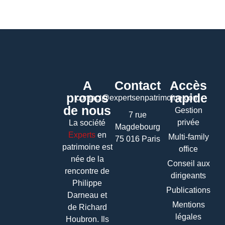
A
Contact
Accès
propos
rapide
contact@expertsenpatrimoine.com
de nous
Gestion
7 rue
privée
La société
Magdebourg
Experts
en
Multi-family
75 016 Paris
patrimoine
est
office
née de la
Conseil aux
rencontre de
dirigeants
Philippe
Publications
Darneau et
Mentions
de Richard
légales
Houbron. Ils