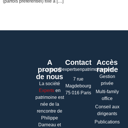
(parfois préférentiel) fixé à […]
A
Contact
Accès
propos
rapide
contact@expertsenpatrimoine.com
de nous
Gestion
7 rue
privée
La société
Magdebourg
Experts
en
Multi-family
75 016 Paris
patrimoine
est
office
née de la
Conseil aux
rencontre de
dirigeants
Philippe
Publications
Darneau et