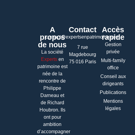
A
Contact
Accès
propos
rapide
contact@expertsenpatrimoine.com
de nous
Gestion
7 rue
privée
La société
Magdebourg
Experts
en
Multi-family
75 016 Paris
patrimoine
est
office
née de la
Conseil aux
rencontre de
dirigeants
Philippe
Publications
Darneau et
Mentions
de Richard
légales
Houbron. Ils
ont pour
ambition
d’accompagner