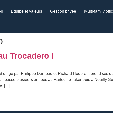
il
Équipe et valeurs
Gestion privée
Multi-family offi
o
au Trocadero !
é et dirigé par Philippe Darneau et Richard Houbron, prend ses q
ir passé plusieurs années au Partech Shaker puis à Neuilly-Su
rs […]