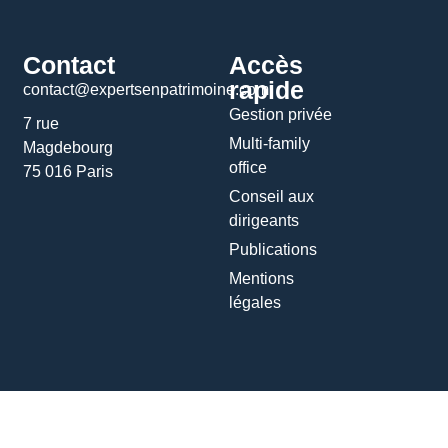
Contact
Accès
rapide
contact@expertsenpatrimoine.com
Gestion privée
7 rue
Multi-family
Magdebourg
office
75 016 Paris
Conseil aux
dirigeants
Publications
Mentions
légales