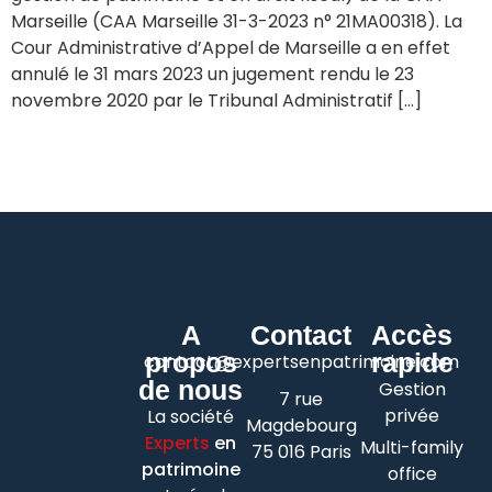
Marseille (CAA Marseille 31-3-2023 n° 21MA00318). La
Cour Administrative d’Appel de Marseille a en effet
annulé le 31 mars 2023 un jugement rendu le 23
novembre 2020 par le Tribunal Administratif […]
A
Contact
Accès
propos
rapide
contact@expertsenpatrimoine.com
de nous
Gestion
7 rue
privée
La société
Magdebourg
Experts
en
Multi-family
75 016 Paris
patrimoine
office