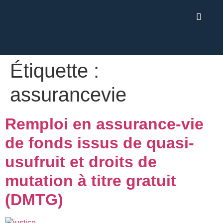
Étiquette :
assurancevie
Remploi en assurance-vie
de fonds issus de quasi-
usufruit et droits de
mutation à titre gratuit
(DMTG)