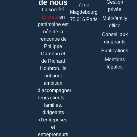
de nous
Gestion
7 rue
privée
La société
Magdebourg
Experts
en
Multi-family
75 016 Paris
patrimoine
est
office
née de la
Conseil aux
rencontre de
dirigeants
Philippe
Publications
Darneau et
Mentions
de Richard
légales
Houbron. Ils
ont pour
ambition
d’accompagner
leurs clients –
familles,
dirigeants
d’entreprises
et
entrepreneurs