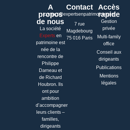
A
Contact
Accès
propos
rapide
contact@expertsenpatrimoine.com
de nous
Gestion
7 rue
privée
La société
Magdebourg
Experts
en
Multi-family
75 016 Paris
patrimoine
est
office
née de la
Conseil aux
rencontre de
dirigeants
Philippe
Publications
Darneau et
Mentions
de Richard
légales
Houbron. Ils
ont pour
ambition
d’accompagner
leurs clients –
familles,
dirigeants