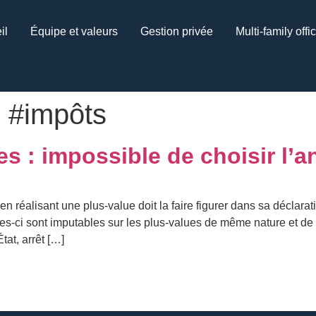
il
Équipe et valeurs
Gestion privée
Multi-family offi
 #impôts
s : impossible de choisir l’
 réalisant une plus-value doit la faire figurer dans sa déclarati
es-ci sont imputables sur les plus-values de même nature et de 
at, arrêt […]