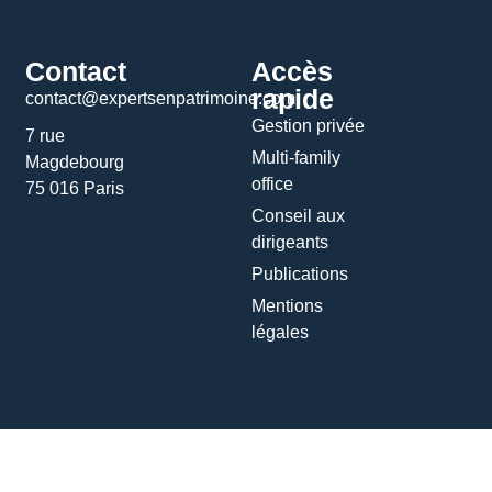
Contact
Accès
rapide
contact@expertsenpatrimoine.com
Gestion privée
7 rue
Multi-family
Magdebourg
office
75 016 Paris
Conseil aux
dirigeants
Publications
Mentions
légales