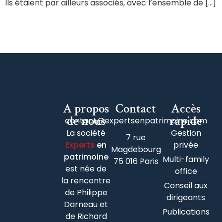
Ils étaient par ailleurs associés, avec l’ensemble de […]
A propos
Contact
Accès
de nous
rapide
contact@expertsenpatrimoine.com
La société
Gestion
7 rue
Experts
en
privée
Magdebourg
patrimoine
Multi-family
75 016 Paris
est née de
office
la rencontre
Conseil aux
de Philippe
dirigeants
Darneau et
Publications
de Richard