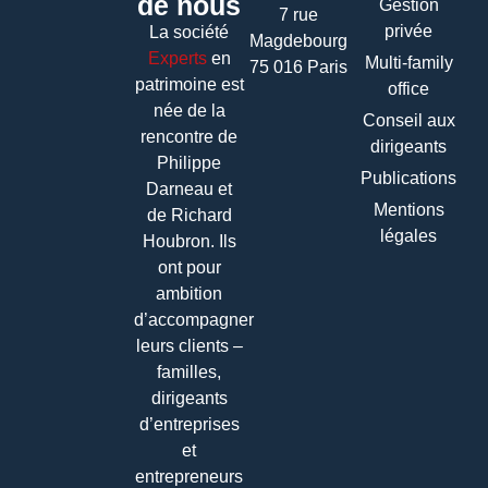
de nous
Gestion
7 rue
privée
La société
Magdebourg
Experts
en
Multi-family
75 016 Paris
patrimoine
est
office
née de la
Conseil aux
rencontre de
dirigeants
Philippe
Publications
Darneau et
Mentions
de Richard
légales
Houbron. Ils
ont pour
ambition
d’accompagner
leurs clients –
familles,
dirigeants
d’entreprises
et
entrepreneurs