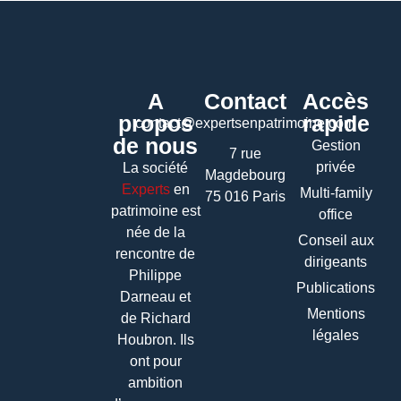
A
Contact
Accès
propos
rapide
contact@expertsenpatrimoine.com
de nous
Gestion
7 rue
privée
La société
Magdebourg
Experts
en
Multi-family
75 016 Paris
patrimoine
est
office
née de la
Conseil aux
rencontre de
dirigeants
Philippe
Publications
Darneau et
Mentions
de Richard
légales
Houbron. Ils
ont pour
ambition