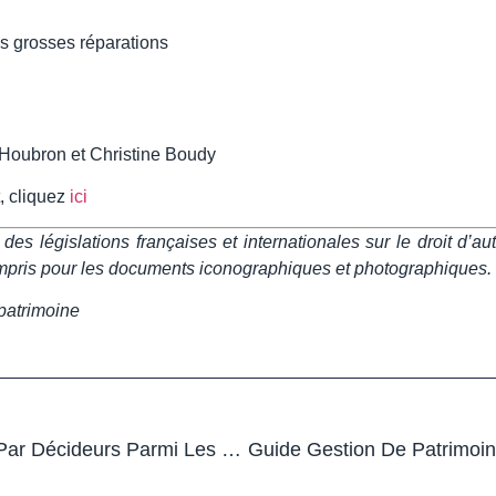
es grosses réparations
Houbron et Christine Boudy
, cliquez
ici
s législations françaises et internationales sur le droit d’aute
compris pour les documents iconographiques et photographiques.
patrimoine
Experts En Patrimoine De Nouveau Primé Par Décideurs Parmi Les Meilleurs Indépendants