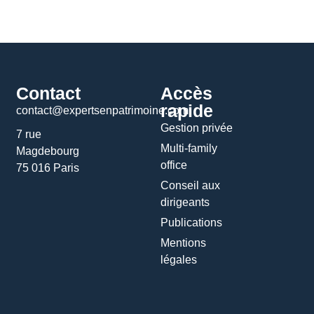
Contact
Accès
rapide
contact@expertsenpatrimoine.com
Gestion privée
7 rue
Multi-family
Magdebourg
office
75 016 Paris
Conseil aux
dirigeants
Publications
Mentions
légales