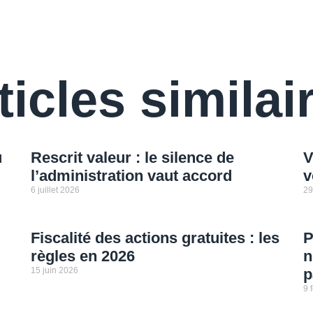
ticles similai
u
Rescrit valeur : le silence de
V
l’administration vaut accord
v
6 juillet 2026
29
Fiscalité des actions gratuites : les
P
règles en 2026
n
15 juin 2026
p
9 