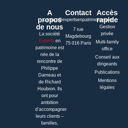
A
Contact
Accès
propos
rapide
contact@expertsenpatrimoine.com
de nous
Gestion
7 rue
privée
La société
Magdebourg
Experts
en
Multi-family
75 016 Paris
patrimoine
est
office
née de la
Conseil aux
rencontre de
dirigeants
Philippe
Publications
Darneau et
Mentions
de Richard
légales
Houbron. Ils
ont pour
ambition
d’accompagner
leurs clients –
familles,