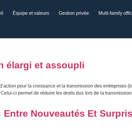
il
Équipe et valeurs
Gestion privée
Multi-family offi
n élargi et assoupli
ction pour la croissance et la transmission des entreprises (loi 
. Celui-ci permet de réduire les droits dus lors de la transmissi
: Entre Nouveautés Et Surpri