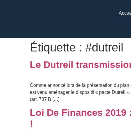
Accue
Étiquette :
#dutreil
Le Dutreil transmissio
Comme annoncé lors de la présentation du plan d’a
est venu aménager le dispositif « pacte Dutreil »
(art. 787 B […]
Loi De Finances 2019 
!