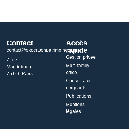
Contact
Accès
rapide
contact@expertsenpatrimoine.com
Gestion privée
7 rue
Multi-family
Magdebourg
office
75 016 Paris
Conseil aux
dirigeants
Publications
Mentions
légales