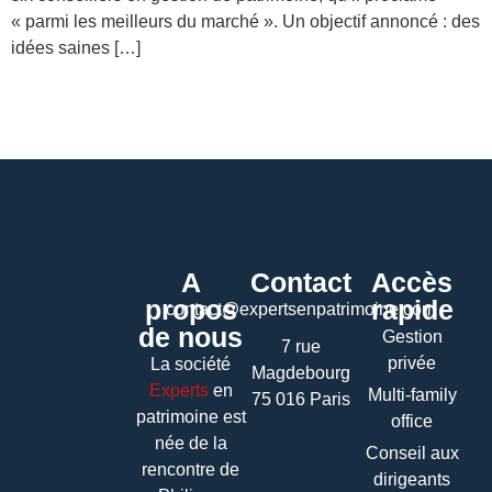
« parmi les meilleurs du marché ». Un objectif annoncé : des
idées saines […]
A
Contact
Accès
propos
rapide
contact@expertsenpatrimoine.com
de nous
Gestion
7 rue
privée
La société
Magdebourg
Experts
en
Multi-family
75 016 Paris
patrimoine
est
office
née de la
Conseil aux
rencontre de
dirigeants