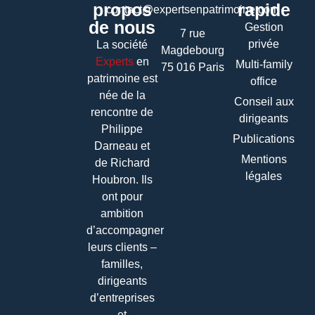
propos
rapide
contact@expertsenpatrimoine.com
de nous
Gestion
7 rue
privée
La société
Magdebourg
Experts
en
Multi-family
75 016 Paris
patrimoine
est
office
née de la
Conseil aux
rencontre de
dirigeants
Philippe
Publications
Darneau et
Mentions
de Richard
légales
Houbron. Ils
ont pour
ambition
d’accompagner
leurs clients –
familles,
dirigeants
d’entreprises
et