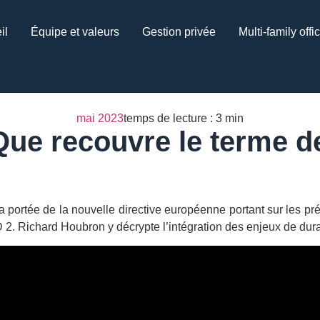
il
Équipe et valeurs
Gestion privée
Multi-family offi
mai 2023
temps de lecture : 3 min
Que recouvre le terme de
 portée de la nouvelle directive européenne portant sur les pré
 2. Richard Houbron y décrypte l’intégration des enjeux de durab