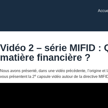
Accue
Vidéo 2 – série MIFID : 
matière financière ?
Nous avons présenté, dans une vidéo précédente, l’origine et la
e
vous présentent la 2
capsule vidéo autour de la directive MIFID