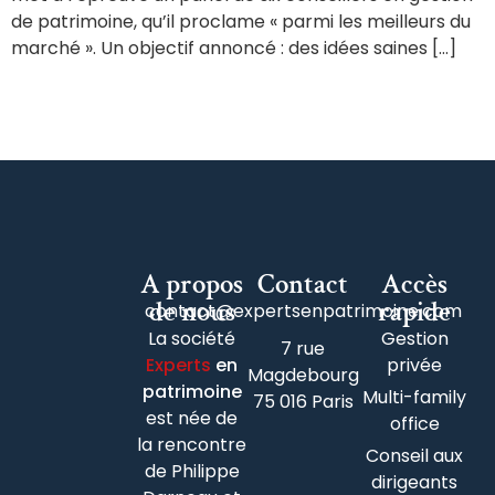
de patrimoine, qu’il proclame « parmi les meilleurs du
marché ». Un objectif annoncé : des idées saines […]
A propos
Contact
Accès
de nous
rapide
contact@expertsenpatrimoine.com
La société
Gestion
7 rue
Experts
en
privée
Magdebourg
patrimoine
Multi-family
75 016 Paris
est née de
office
la rencontre
Conseil aux
de Philippe
dirigeants