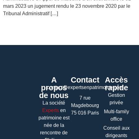
mars 2023 un jugement rendu le 23 novembre 2020 par le
Tribunal Administratif […]
A
Contact
Accès
propos
rapide
contact@expertsenpatrimoine.com
de nous
Gestion
7 rue
privée
La société
Magdebourg
Experts
en
Multi-family
75 016 Paris
patrimoine
est
office
née de la
Conseil aux
rencontre de
dirigeants